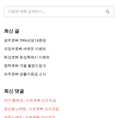
최신 글
광주호빠 2006년생 대환영
의정부호빠 세뱃돈 이벤트
화성호빠 화성특례시 이벤트
평택호빠 겨울 웰컴드링크
파주호빠 생활지원금 소식
최신 댓글
대구 룸체크
-
수유호빠 선수모집
금오동노래방
-
수유호빠 선수모집
쌍문노래방
-
수유호빠 선수모집