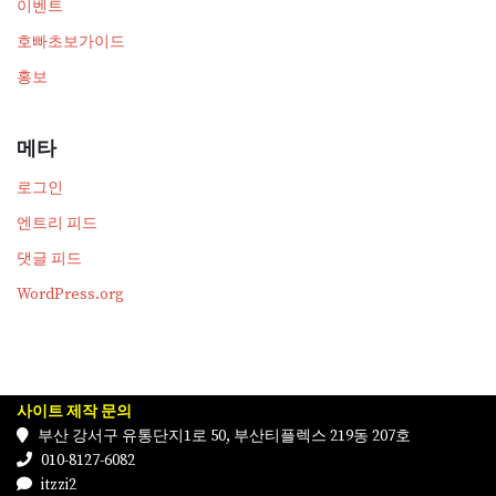
이벤트
호빠초보가이드
홍보
메타
로그인
엔트리 피드
댓글 피드
WordPress.org
사이트 제작 문의
부산 강서구 유통단지1로 50, 부산티플렉스 219동 207호
010-8127-6082
itzzi2