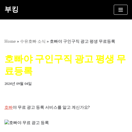
부킹
콘
텐
츠
로
건
Home
»
수유호빠 소식
»
호빠야 구인구직 광고 평생 무료등록
너
뛰
호빠야 구인구직 광고 평생 무
기
료등록
2024년 09월 04일
호빠
야 무료 광고 등록 서비스를 알고 계신가요?