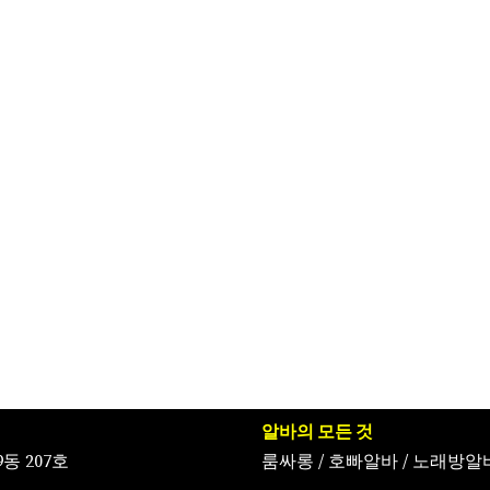
알바의 모든 것
동 207호
룸싸롱
/
호빠알바
/
노래방알