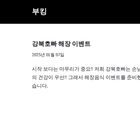
부킹
콘
텐
츠
로
강북호빠 해장 이벤트
건
2025년 01월 07일
너
뛰
시작 보다는 마무리가 중요!! 저희 강북호빠는 손
기
의 건강이 우선!! 그래서 해장음식 이벤트를 준비
습니다.