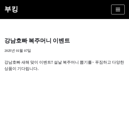
부킹
콘
텐
츠
로
강남호빠 복주머니 이벤트
건
너
2025년 01월 07일
뛰
기
강남호빠 새해 맞이 이벤트!! 설날 복주머니 뽑기를~ 푸짐하고 다양한
상품이 기다립니다.