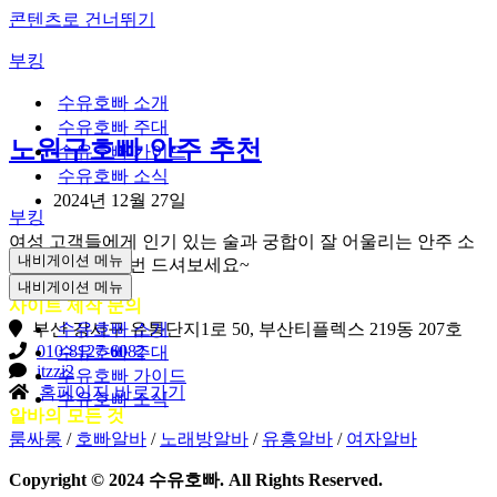
콘텐츠로 건너뛰기
부킹
수유호빠 소개
수유호빠 주대
노원구호빠 안주 추천
수유호빠 가이드
수유호빠 소식
2024년 12월 27일
부킹
여성 고객들에게 인기 있는 술과 궁합이 잘 어울리는 안주 소
내비게이션 메뉴
개 설명대로 한 번 드셔보세요~
내비게이션 메뉴
사이트 제작 문의
부산 강서구 유통단지1로 50, 부산티플렉스 219동 207호
수유호빠 소개
010-8127-6082
수유호빠 주대
itzzi2
수유호빠 가이드
홈페이지 바로가기
수유호빠 소식
알바의 모든 것
룸싸롱
/
호빠알바
/
노래방알바
/
유흥알바
/
여자알바
Copyright © 2024 수유호빠. All Rights Reserved.