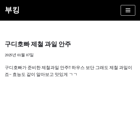
부킹
콘
텐
츠
로
구디호빠 제철 과일 안주
건
너
2025년 01월 07일
뛰
기
구디호빠가 준비한 제철과일 안주!! 하우스 보단 그래도 제철 과일이
죠~ 효능도 같이 알아보고 맛있게 ㄱㄱ